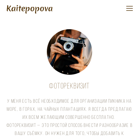
Kaitepopova
ФОТОРЕКВИЗИТ
У МЕНЯ ЕСТЬ ВСЁ НЕОБХОДИМОЕ ДЛЯ ОРГАНИЗАЦИИ ПИКНИКА НА
МОРЕ, В ГОРАХ, НА ЧАЙНЫХ ПЛАНТАЦИЯХ. Я ВСЕГДА ПРЕДЛАГАЮ
ИХ ВСЕМ ЖЕЛАЮЩИМ СОВЕРШЕННО БЕСПЛАТНО.
ФОТОРЕКВИЗИТ — ЭТО ПРОСТОЙ СПОСОБ ВНЕСТИ РАЗНООБРАЗИЕ В
ВАШУ СЪЁМКУ. ОН НУЖЕН ДЛЯ ТОГО, ЧТОБЫ ДОБАВИТЬ К